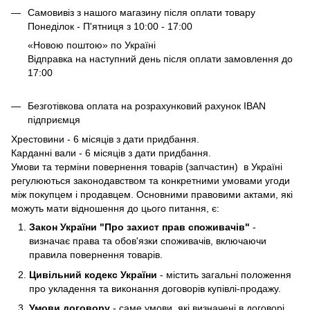
Самовивіз з нашого магазину після оплати товару
Понеділок - П'ятниця з 10:00 - 17:00
«Новою поштою» по Україні
Відправка на наступний день після оплати замовлення до
17:00
Безготівкова оплата на розрахунковий рахунок IBAN
підприємця
Хрестовини - 6 місяців з дати придбання.
Карданні вали - 6 місяців з дати придбання.
Умови та терміни повернення товарів (запчастин) в Україні
регулюються законодавством та конкретними умовами угоди
між покупцем і продавцем. Основними правовими актами, які
можуть мати відношення до цього питання, є:
Закон України "Про захист прав споживачів"
-
визначає права та обов'язки споживачів, включаючи
правила повернення товарів.
Цивільний кодекс України
- містить загальні положення
про укладення та виконання договорів купівлі-продажу.
Умови договору
- саме умови, які визначені в договорі