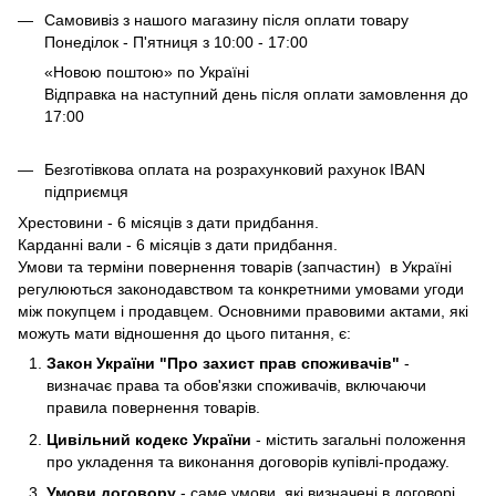
Самовивіз з нашого магазину після оплати товару
Понеділок - П'ятниця з 10:00 - 17:00
«Новою поштою» по Україні
Відправка на наступний день після оплати замовлення до
17:00
Безготівкова оплата на розрахунковий рахунок IBAN
підприємця
Хрестовини - 6 місяців з дати придбання.
Карданні вали - 6 місяців з дати придбання.
Умови та терміни повернення товарів (запчастин) в Україні
регулюються законодавством та конкретними умовами угоди
між покупцем і продавцем. Основними правовими актами, які
можуть мати відношення до цього питання, є:
Закон України "Про захист прав споживачів"
-
визначає права та обов'язки споживачів, включаючи
правила повернення товарів.
Цивільний кодекс України
- містить загальні положення
про укладення та виконання договорів купівлі-продажу.
Умови договору
- саме умови, які визначені в договорі