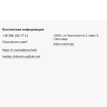
Контактная информация
+38 096 182-77-11
10001, ул.Транспортна 3, офис 5,
г.Житомир
Перезвонить вам?
Карта проезда
https://t.me/walterscheid
kardan.zhitomir.ua@ukr.net