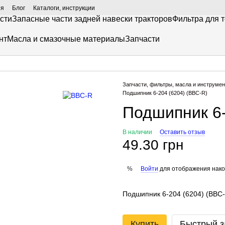
ия
Блог
Каталоги, инструкции
сти
Запасные части задней навески тракторов
Фильтра для 
нт
Масла и смазочные материалы
Запчасти
Запчасти, фильтры, масла и инструмен
Подшипник 6-204 (6204) (BBC-R)
Подшипник 6-
В наличии
Оставить отзыв
49.30 грн
Войти
для отображения нако
%
Подшипник 6-204 (6204) (BBC
Купить
Быстрый з