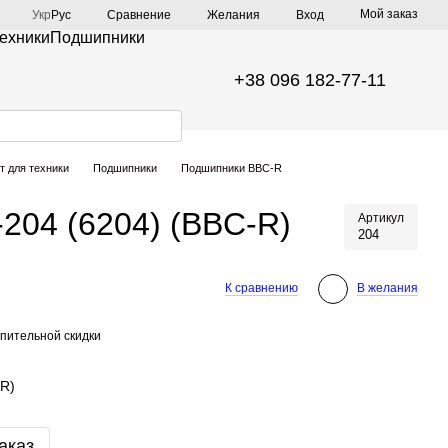
Мой заказ
Сравнение
Укр
Рус
Желания
Вход
техники
Подшипники
+38 096 182-77-11
т для техники
Подшипники
Подшипники BBC-R
204 (6204) (BBC-R)
Артикул
204
К сравнению
В желания
пительной скидки
-R)
аказ