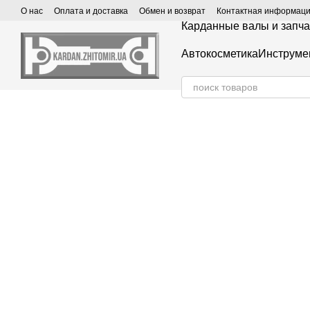
Перейти к основному контенту
О нас
Оплата и доставка
Обмен и возврат
Контактная информац
Карданные валы и запча
Автокосметика
Инструме