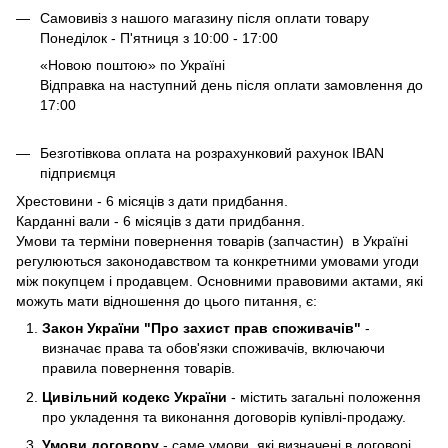
Самовивіз з нашого магазину після оплати товару
Понеділок - П'ятниця з 10:00 - 17:00
«Новою поштою» по Україні
Відправка на наступний день після оплати замовлення до
17:00
Безготівкова оплата на розрахунковий рахунок IBAN
підприємця
Хрестовини - 6 місяців з дати придбання.
Карданні вали - 6 місяців з дати придбання.
Умови та терміни повернення товарів (запчастин) в Україні
регулюються законодавством та конкретними умовами угоди
між покупцем і продавцем. Основними правовими актами, які
можуть мати відношення до цього питання, є:
Закон України "Про захист прав споживачів"
-
визначає права та обов'язки споживачів, включаючи
правила повернення товарів.
Цивільний кодекс України
- містить загальні положення
про укладення та виконання договорів купівлі-продажу.
Умови договору
- саме умови, які визначені в договорі