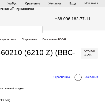
Мой заказ
Сравнение
Укр
Рус
Желания
Вход
техники
Подшипники
+38 096 182-77-11
т для техники
Подшипники
Подшипники BBC-R
60210 (6210 Z) (BBC-
Артикул
60210
К сравнению
В желания
пительной скидки
(BBC-R)