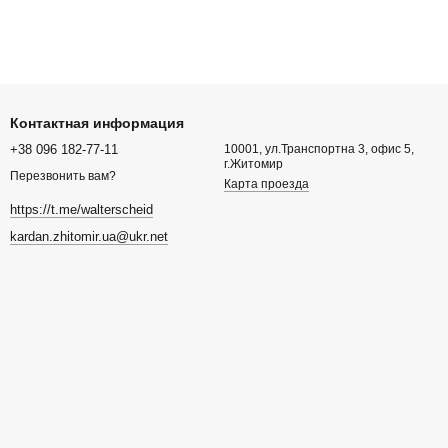
Контактная информация
+38 096 182-77-11
10001, ул.Транспортна 3, офис 5,
г.Житомир
Перезвонить вам?
Карта проезда
https://t.me/walterscheid
kardan.zhitomir.ua@ukr.net