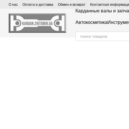
Перейти к основному контенту
О нас
Оплата и доставка
Обмен и возврат
Контактная информац
Карданные валы и запча
Автокосметика
Инструме