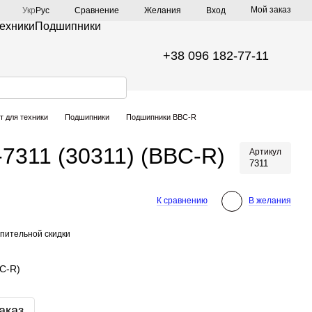
Мой заказ
Сравнение
Укр
Рус
Желания
Вход
техники
Подшипники
+38 096 182-77-11
т для техники
Подшипники
Подшипники BBC-R
7311 (30311) (BBC-R)
Артикул
7311
К сравнению
В желания
пительной скидки
C-R)
аказ