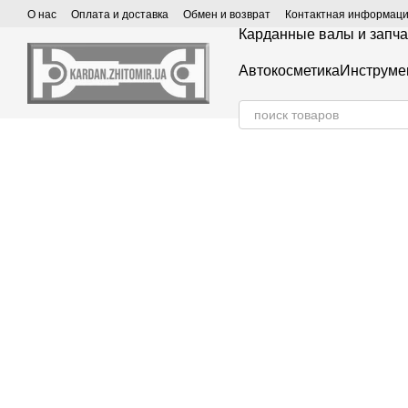
Перейти к основному контенту
О нас
Оплата и доставка
Обмен и возврат
Контактная информац
Карданные валы и запча
Автокосметика
Инструме