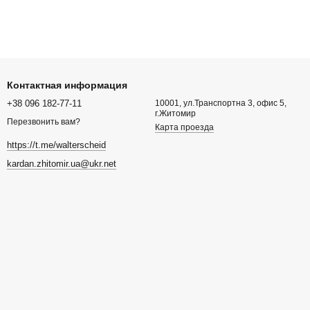
Контактная информация
+38 096 182-77-11
10001, ул.Транспортна 3, офис 5,
г.Житомир
Перезвонить вам?
Карта проезда
https://t.me/walterscheid
kardan.zhitomir.ua@ukr.net