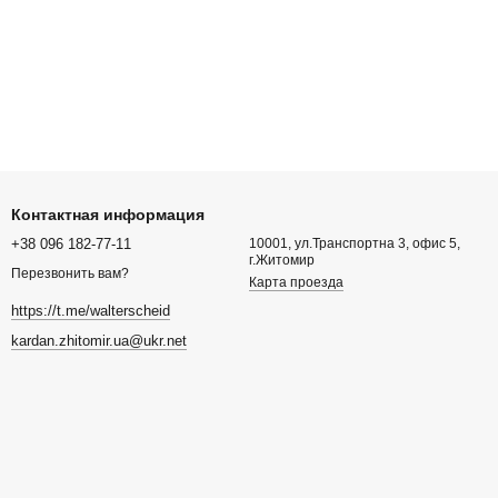
Контактная информация
+38 096 182-77-11
10001, ул.Транспортна 3, офис 5,
г.Житомир
Перезвонить вам?
Карта проезда
https://t.me/walterscheid
kardan.zhitomir.ua@ukr.net