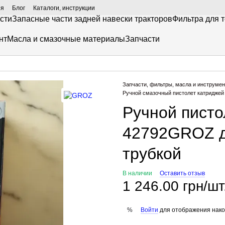
ия
Блог
Каталоги, инструкции
сти
Запасные части задней навески тракторов
Фильтра для 
нт
Масла и смазочные материалы
Запчасти
Запчасти, фильтры, масла и инструмен
Ручной смазочный пистолет катриджей 
Ручной пист
42792GROZ дл
трубкой
В наличии
Оставить отзыв
1 246.00 грн/шт
Войти
для отображения нако
%