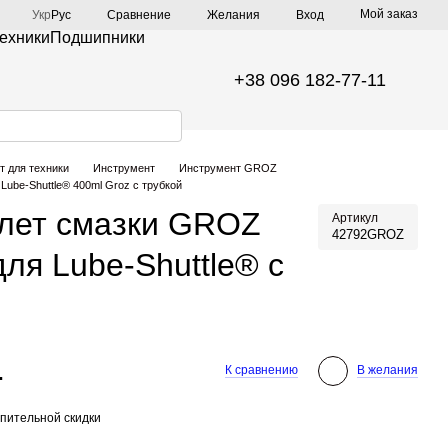
Мой заказ
Сравнение
Укр
Рус
Желания
Вход
техники
Подшипники
+38 096 182-77-11
т для техники
Инструмент
Инструмент GROZ
Lube-Shuttle® 400ml Groz с трубкой
олет смазки GROZ
Артикул
42792GROZ
я Lube-Shuttle® с
.
К сравнению
В желания
пительной скидки