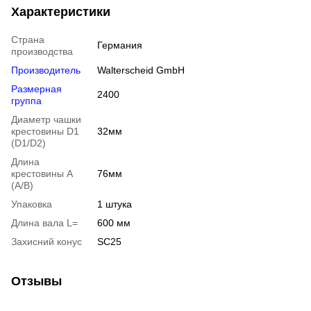
Характеристики
Страна
Германия
производства
Производитель
Walterscheid GmbH
Размерная
2400
группа
Диаметр чашки
крестовины D1
32мм
(D1/D2)
Длина
крестовины A
76мм
(A/B)
Упаковка
1 штука
Длина вала L=
600 мм
Захисний конус
SC25
Отзывы