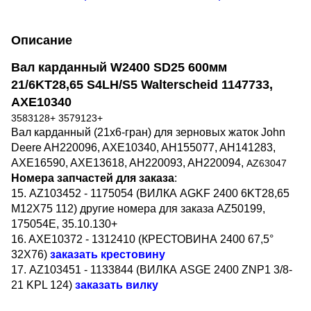
Описание
Вал карданный W2400 SD25 600мм
21/6KT28,65 S4LH/S5 Walterscheid 1147733,
AXE10340
3583128+ 3579123+
Вал карданный (21х6-гран) для зерновых жаток John
Deere AH220096, AXE10340, AH155077, AH141283,
AXE16590, AXE13618, AH220093, AH220094,
AZ63047
Номера запчастей для заказа
:
15. AZ103452 - 1175054 (ВИЛКА AGKF 2400 6KT28,65
M12X75 112) другие номера для заказа AZ50199,
175054E, 35.10.130+
16. AXE10372 - 1312410 (КРЕСТОВИНА 2400 67,5°
32X76)
заказать крестовину
17. AZ103451 - 1133844 (ВИЛКА ASGE 2400 ZNP1 3/8-
21 KPL 124)
заказать вилку