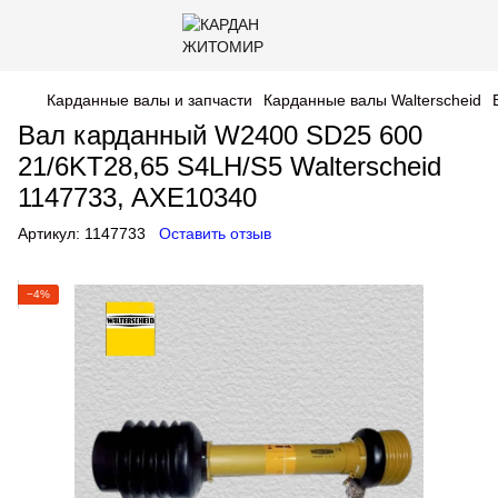
Карданные валы и запчасти
Карданные валы Walterscheid
Вал карданный W2400 SD25 600
21/6KT28,65 S4LH/S5 Walterscheid
1147733, AXE10340
Артикул:
1147733
Оставить отзыв
−4%