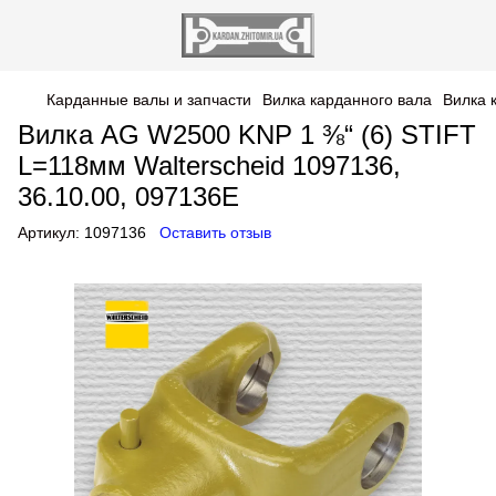
Карданные валы и запчасти
Вилка карданного вала
Вилка 
Вилка AG W2500 KNP 1 ⅜“ (6) STIFT
L=118мм Walterscheid 1097136,
36.10.00, 097136E
Артикул:
1097136
Оставить отзыв