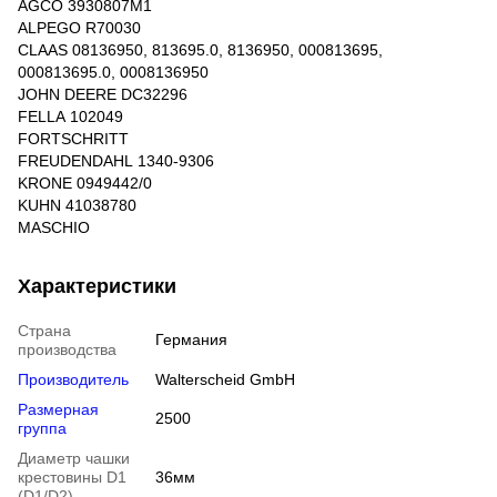
AGCO 3930807M1
ALPEGO R70030
CLAAS 08136950, 813695.0, 8136950, 000813695,
000813695.0, 0008136950
JOHN DEERE DC32296
FELLA 102049
FORTSCHRITT
FREUDENDAHL 1340-9306
KRONE 0949442/0
KUHN 41038780
MASCHIO
Характеристики
Страна
Германия
производства
Производитель
Walterscheid GmbH
Размерная
2500
группа
Диаметр чашки
крестовины D1
36мм
(D1/D2)