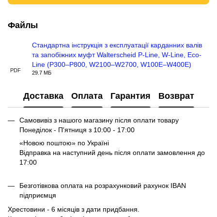
Файлы
Стандартна інструкція з експлуатації карданних валів
та запобіжних муфт Walterscheid P-Line, W-Line, Eco-
Line (P300–P800, W2100–W2700, W100E–W400E)
PDF
29.7 МБ
Доставка
Оплата
Гарантия
Возврат
Самовивіз з нашого магазину після оплати товару
Понеділок - П'ятниця з 10:00 - 17:00
«Новою поштою» по Україні
Відправка на наступний день після оплати замовлення до
17:00
Безготівкова оплата на розрахунковий рахунок IBAN
підприємця
Хрестовини - 6 місяців з дати придбання.