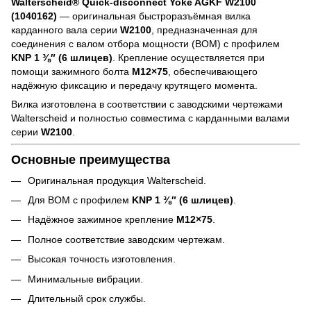
Walterscheid® Quick-disconnect Yoke AGKF W2100
(1040162)
— оригинальная быстроразъёмная вилка
карданного вала серии
W2100
, предназначенная для
соединения с валом отбора мощности (ВОМ) с профилем
KNP 1 ⅜″ (6 шлицев)
. Крепление осуществляется при
помощи зажимного болта
M12×75
, обеспечивающего
надёжную фиксацию и передачу крутящего момента.
Вилка изготовлена в соответствии с заводскими чертежами
Walterscheid и полностью совместима с карданными валами
серии
W2100
.
Основные преимущества
Оригинальная продукция Walterscheid.
Для ВОМ с профилем
KNP 1 ⅜″ (6 шлицев)
.
Надёжное зажимное крепление
M12×75
.
Полное соответствие заводским чертежам.
Высокая точность изготовления.
Минимальные вибрации.
Длительный срок службы.