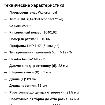
Технические характеристики
Производитель:
Walterscheid
Тип:
AGKF (Quick-disconnect Yoke)
Серия:
W2100
Каталожный номер:
1040162
Номер чертежа:
10.10.06
Профиль:
KNP 1 ⅜″ (6 шлицев)
Тип крепления:
зажимной болт M12×75
Резьба болта:
M12×75
Диаметр под крестовину (d):
22 мм
Ширина вилки (B):
63 мм
Длина (L):
89 мм
Длина профиля:
51 мм
Расстояние до центра отверстия:
21,5 мм
Расстояние от торца до отверстия:
14 мм