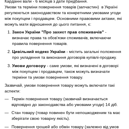
Карданні вали - 6 місяців з дати придбання.
Умови та терміни повернення товарів (запчастин) в Україні
регулюються законодавством та конкретними умовами угоди
між покупцем і продавцем. Основними правовими актами, які
можуть мати відношення до цього питання, є:
Закон України "Про захист прав споживачів"
-
визначає права та обов'язки споживачів, включаючи
правила повернення товарів.
Цивільний кодекс України
- містить загальні положення
про укладення та виконання договорів купівлі-продажу.
Умови договору
- саме умови, які визначені в договорі
між покупцем і продавцем, також можуть визначати
терміни та умови повернення товару.
Зазвичай, умови повернення товару можуть включати такі
аспекти:
Термін повернення товару (зазвичай визначається
відповідно до законодавства або умовами угоди) 14 діб.
Стан товару (товар повинен бути непошкодженим та має
зберігати свою товарну якість).
Повернення грошей або обмін товару (залежно від умов