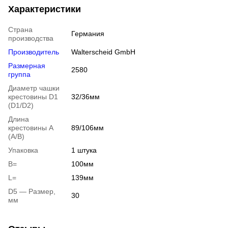
Характеристики
Страна
Германия
производства
Производитель
Walterscheid GmbH
Размерная
2580
группа
Диаметр чашки
крестовины D1
32/36мм
(D1/D2)
Длина
крестовины A
89/106мм
(A/B)
Упаковка
1 штука
B=
100мм
L=
139мм
D5 — Размер,
30
мм