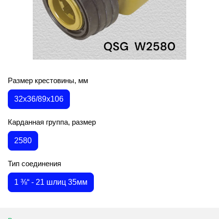
Размер крестовины, мм
32х36/89х106
Карданная группа, размер
2580
Тип соединения
1 ⅜“ - 21 шлиц 35мм