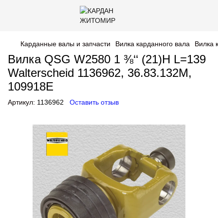
Карданные валы и запчасти
Вилка карданного вала
Вилка 
Вилка QSG W2580 1 ⅜‘‘ (21)H L=139
Walterscheid 1136962, 36.83.132M,
109918E
Артикул:
1136962
Оставить отзыв