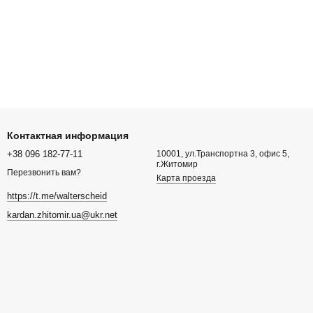
Контактная информация
+38 096 182-77-11
10001, ул.Транспортна 3, офис 5,
г.Житомир
Перезвонить вам?
Карта проезда
https://t.me/walterscheid
kardan.zhitomir.ua@ukr.net