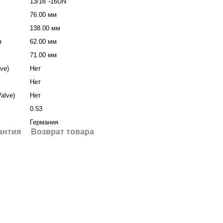
13/16"-16UN
76.00 мм
138.00 мм
я
62.00 мм
71.00 мм
ve)
Нет
Нет
alve)
Нет
0.53
Германия
антия
Возврат товара