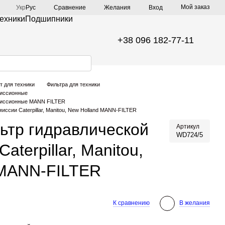
Мой заказ
Сравнение
Укр
Рус
Желания
Вход
техники
Подшипники
+38 096 182-77-11
т для техники
Фильтра для техники
миссионные
смиссионные MANN FILTER
ссии Caterpillar, Manitou, New Holland MANN-FILTER
ьтр гидравлической
Артикул
WD724/5
aterpillar, Manitou,
 MANN-FILTER
К сравнению
В желания