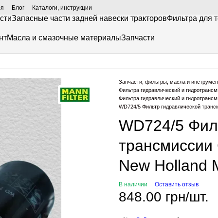
ия
Блог
Каталоги, инструкции
сти
Запасные части задней навески тракторов
Фильтра для 
нт
Масла и смазочные материалы
Запчасти
Запчасти, фильтры, масла и инструмен
Фильтра гидравлический и гидротранс
Фильтра гидравлический и гидротран
WD724/5 Фильтр гидравлической трансми
WD724/5 Фил
трансмиссии C
New Holland
В наличии
Оставить отзыв
848.00 грн/шт.