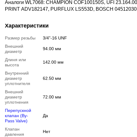
Аналоги WL7068: CHAMPION COF100150S, UFI 23.164.00
PRINT ADV182147, PURFLUX LS553D, BOSCH 0451203
Характеристики
Размер резьбы
3/4"-16 UNF
Внешний
94.00 мм
диаметр
Длиня или
142.00 мм
высота
Внутренний
диаметр
62.50 мм
уплотнителя
Внешний
диаметр
72.00 мм
уплотнения
Перепускной
клапан (By-
Да
Pass Valve)
Клапан
Нет
давления