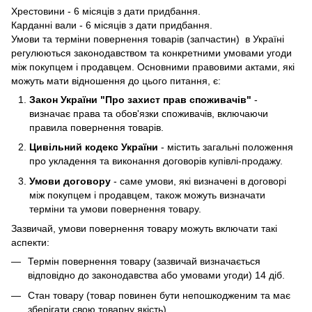
Хрестовини - 6 місяців з дати придбання.
Карданні вали - 6 місяців з дати придбання.
Умови та терміни повернення товарів (запчастин) в Україні
регулюються законодавством та конкретними умовами угоди
між покупцем і продавцем. Основними правовими актами, які
можуть мати відношення до цього питання, є:
Закон України "Про захист прав споживачів"
-
визначає права та обов'язки споживачів, включаючи
правила повернення товарів.
Цивільний кодекс України
- містить загальні положення
про укладення та виконання договорів купівлі-продажу.
Умови договору
- саме умови, які визначені в договорі
між покупцем і продавцем, також можуть визначати
терміни та умови повернення товару.
Зазвичай, умови повернення товару можуть включати такі
аспекти:
Термін повернення товару (зазвичай визначається
відповідно до законодавства або умовами угоди) 14 діб.
Стан товару (товар повинен бути непошкодженим та має
зберігати свою товарну якість).