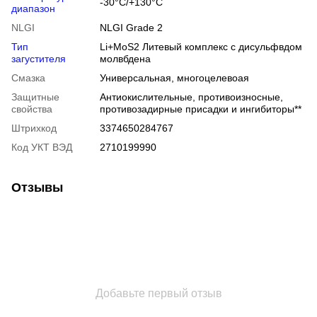
-30°C/+130°C
диапазон
NLGI
NLGI Grade 2
Тип
Li+MoS2 Литевый комплекс с дисульфвдом
загустителя
молвбдена
Смазка
Универсальная, многоцелевоая
Защитные
Антиокислительные, противоизносные,
свойства
противозадирные присадки и ингибиторы**
Штрихкод
3374650284767
Код УКТ ВЭД
2710199990
Отзывы
Добавьте первый отзыв