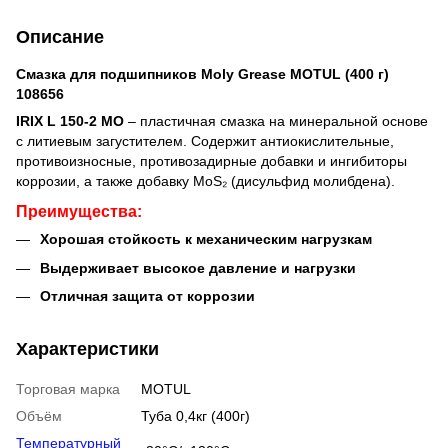
Описание
Смазка для подшипников Moly Grease MOTUL (400 г)
108656
IRIX L 150-2 MO
– пластичная смазка на минеральной основе
с литиевым загустителем. Содержит антиокислительные,
противоизносные, противозадирные добавки и ингибиторы
коррозии, а также добавку MoS₂ (дисульфид молибдена).
Преимущества:
Хорошая стойкость к механическим нагрузкам
Выдерживает высокое давление и нагрузки
Отличная защита от коррозии
Характеристики
Торговая марка
MOTUL
Объём
Туба 0,4кг (400г)
Температурный