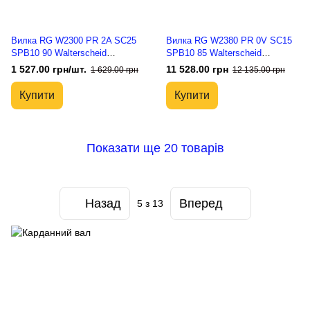
Вилка RG W2300 PR 2A SC25
Вилка RG W2380 PR 0V SC15
SPB10 90 Walterscheid
SPB10 85 Walterscheid
1041577, 21.22.101, 041577E
1366860, 21.11.810
1 527.00 грн/шт.
11 528.00 грн
1 629.00 грн
12 135.00 грн
Купити
Купити
Показати ще 20 товарів
Назад
Вперед
5
з 13