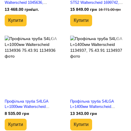
Walterscheid 1045636,
ST52 Walterscheid 1699742,
75.35.00P
75.49.00
13 468.00 грн/шт.
15 849.00 грн
16 771.00 грн
Купити
Купити
Профільна труба S4LGA
Профільна труба S4LGA
L=1000мм Walterscheid
L=1400мм Walterscheid
1134936 75.43.91
1134937, 75.43.91
8 535.00 грн
13 343.00 грн
Купити
Купити