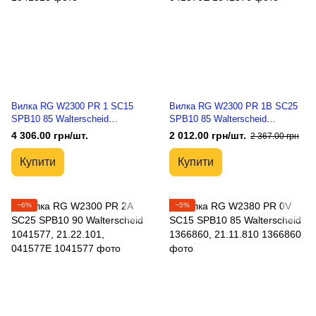
Вилка RG W2300 PR 1 SC15
Вилка RG W2300 PR 1B SC25
SPB10 85 Walterscheid
SPB10 85 Walterscheid
1041318, 21.12.00, 041318E
1041576, 21.22.100, 041576E
4 306.00 грн/шт.
2 012.00 грн/шт.
2 367.00 грн
Купити
Купити
−6%
−5%