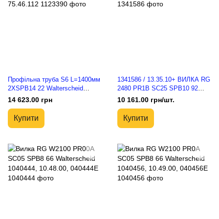
Профільна труба S6 L=1400мм
1341586 / 13.35.10+ ВИЛКА RG
2XSPB14 22 Walterscheid
2480 PR1B SC25 SPB10 92
1123390, 75.46.112
Walterscheid
14 623.00 грн
10 161.00 грн/шт.
Купити
Купити