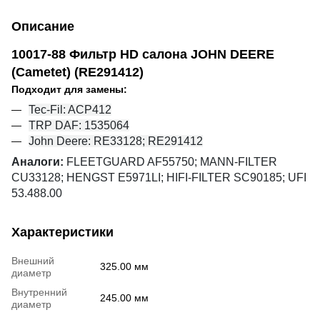
Описание
10017-88 Фильтр HD салона JOHN DEERE
(Cametet) (RE291412)
Подходит для замены:
Tec-Fil: ACP412
TRP DAF: 1535064
John Deere: RE33128; RE291412
Аналоги:
FLEETGUARD AF55750; MANN-FILTER
CU33128; HENGST E5971LI; HIFI-FILTER SC90185;
UFI
53.488.00
Характеристики
Внешний
325.00 мм
диаметр
Внутренний
245.00 мм
диаметр