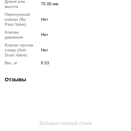
Длиня или
75.00 мм
высота
Перепускной
клапан (By-
Нет
Pass Valve)
Клапан
Нет
давления
Клапан против
слива (Anti-
Нет
Drain Valve)
Вес, кг
0.53
Отзывы
Добавьте первый отзыв