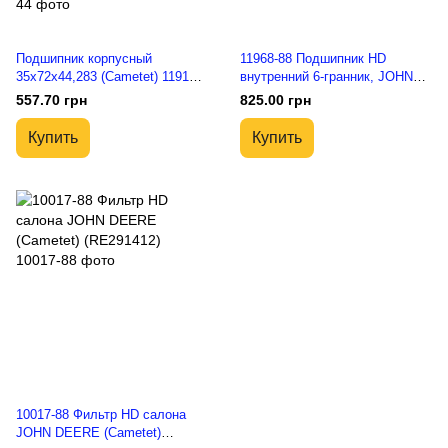
Подшипник корпусный
11968-88 Подшипник HD
35x72x44,283 (Cametet) 11914-
внутренний 6-гранник, JOHN
44, 232812, YEL 207-2F,
DEERE, CASE (Cametet),
557.70 грн
825.00 грн
YEL207-2F, GE 35 KRRB,
W208KRRB6, AE37204, 694444
GE35KRRB, AH139296,
Купить
Купить
JD39104, YEL 207-2F/AG,
HC207-35MM, EX207G2, GE35-
XL-KRR-B-2C
10017-88 Фильтр HD салона
JOHN DEERE (Cametet)