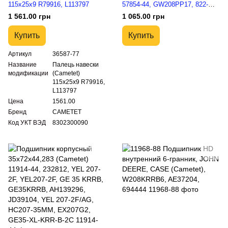
115x25x9 R79916, L113797
57854-44, GW208PP17, 822-
001C, G1436183
1 561.00 грн
1 065.00 грн
Купить
Купить
Артикул
36587-77
Название
Палець навески
модификации
(Cametet)
115x25x9 R79916,
L113797
Цена
1561.00
Бренд
CAMETET
Код УКТ ВЭД
8302300090