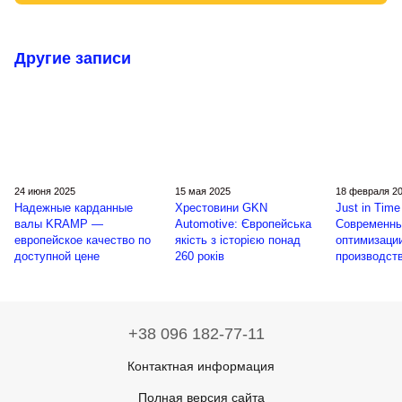
Другие записи
24 июня 2025
15 мая 2025
18 февраля 2
Надежные карданные
Хрестовини GKN
Just in Time 
валы KRAMP —
Automotive: Європейська
Современны
европейское качество по
якість з історією понад
оптимизаци
доступной цене
260 років
производст
+38 096 182-77-11
Контактная информация
Полная версия сайта