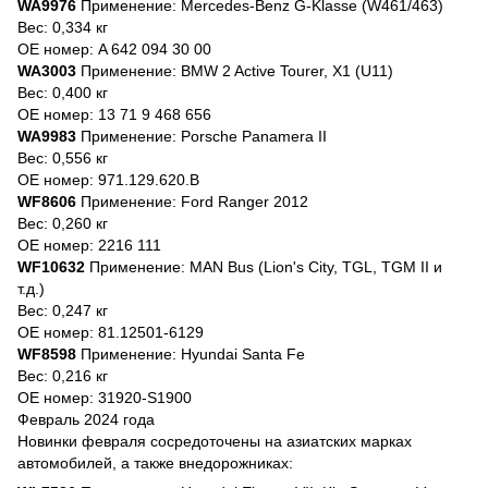
WA9976
Применение: Mercedes-Benz G-Klasse (W461/463)
Вес: 0,334 кг
OE номер: A 642 094 30 00
WA3003
Применение: BMW 2 Active Tourer, X1 (U11)
Вес: 0,400 кг
OE номер: 13 71 9 468 656
WA9983
Применение: Porsche Panamera II
Вес: 0,556 кг
OE номер: 971.129.620.B
WF8606
Применение: Ford Ranger 2012
Вес: 0,260 кг
OE номер: 2216 111
WF10632
Применение: MAN Bus (Lion's City, TGL, TGM II и
т.д.)
Вес: 0,247 кг
OE номер: 81.12501-6129
WF8598
Применение: Hyundai Santa Fe
Вес: 0,216 кг
OE номер: 31920-S1900
Февраль 2024 года
Новинки февраля сосредоточены на азиатских марках
автомобилей, а также внедорожниках: