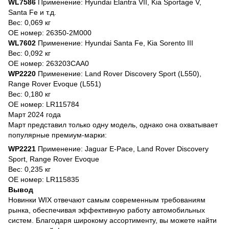
WL7586
Применение: Hyundai Elantra VII, Kia Sportage V,
Santa Fe и т.д.
Вес: 0,069 кг
OE номер: 26350-2M000
WL7602
Применение: Hyundai Santa Fe, Kia Sorento III
Вес: 0,092 кг
OE номер: 263203CAA0
WP2220
Применение: Land Rover Discovery Sport (L550),
Range Rover Evoque (L551)
Вес: 0,180 кг
OE номер: LR115784
Март 2024 года
Март представил только одну модель, однако она охватывает
популярные премиум-марки:
WP2221
Применение: Jaguar E-Pace, Land Rover Discovery
Sport, Range Rover Evoque
Вес: 0,235 кг
OE номер: LR115835
Вывод
Новинки WIX отвечают самым современным требованиям
рынка, обеспечивая эффективную работу автомобильных
систем. Благодаря широкому ассортименту, вы можете найти